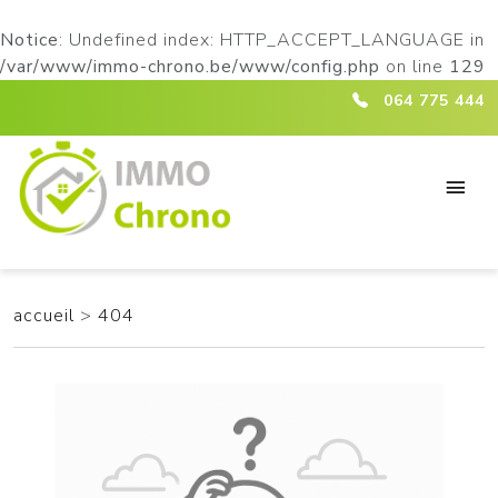
Notice
: Undefined index: HTTP_ACCEPT_LANGUAGE in
/var/www/immo-chrono.be/www/config.php
on line
129
ici :404
064 775 444
accueil
>
404