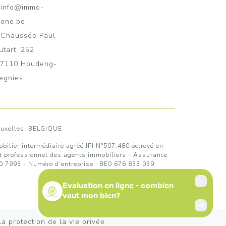
info@immo-
rono.be
Chaussée Paul
utart, 252
7110 Houdeng-
egnies
Bruxelles, BELGIQUE
ilier intermédiaire agréé IPI N°507.480 octroyé en
ut professionnel des agents immobiliers
- Assurance
 7993 - Numéro d'entreprise : BE0 676 833 039
a protection de la vie privée