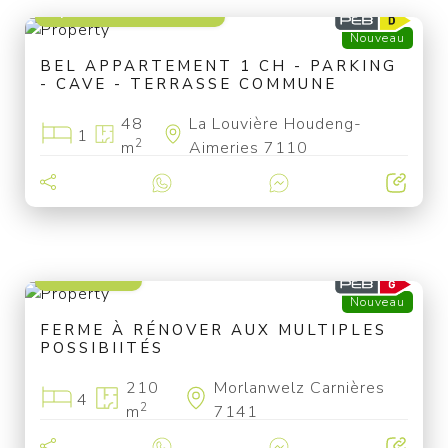
à partir de 79 000 €
Nouveau
BEL APPARTEMENT 1 CH - PARKING
- CAVE - TERRASSE COMMUNE
48
La Louvière Houdeng-
1
2
m
Aimeries 7110
199 000 €
Nouveau
FERME À RÉNOVER AUX MULTIPLES
POSSIBIITÉS
210
Morlanwelz Carnières
4
2
m
7141