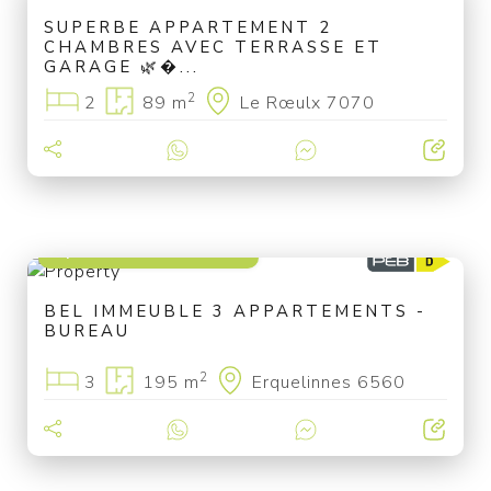
SUPERBE APPARTEMENT 2
CHAMBRES AVEC TERRASSE ET
GARAGE 🌿�...
2
2
89 m
Le Rœulx 7070
à partir de 269 000 €
BEL IMMEUBLE 3 APPARTEMENTS -
BUREAU
2
3
195 m
Erquelinnes 6560