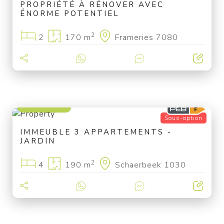
PROPRIÉTÉ À RÉNOVER AVEC
ÉNORME POTENTIEL
2
2
170 m
Frameries 7080
570 000 €
Sous-option
IMMEUBLE 3 APPARTEMENTS -
JARDIN
2
4
190 m
Schaerbeek 1030