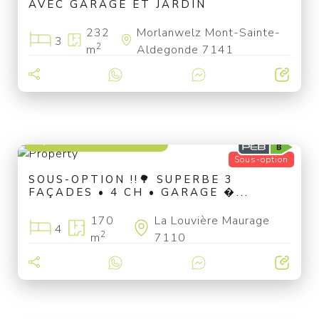
AVEC GARAGE ET JARDIN
232
Morlanwelz Mont-Sainte-
3
2
m
Aldegonde 7141
à partir de 375 000 €
Sous-option
SOUS-OPTION !!🌳 SUPERBE 3
FAÇADES • 4 CH • GARAGE �...
170
La Louvière Maurage
4
2
m
7110