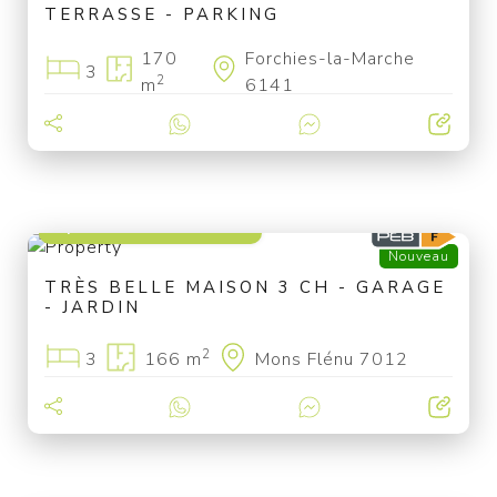
TERRASSE - PARKING
170
Forchies-la-Marche
3
2
m
6141
à partir de 220 000 €
Nouveau
TRÈS BELLE MAISON 3 CH - GARAGE
- JARDIN
2
3
166 m
Mons Flénu 7012