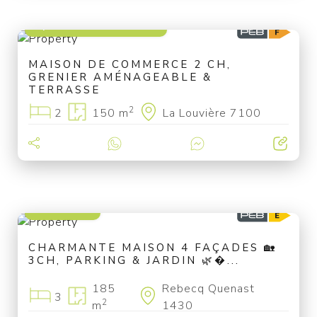
à partir de 195 000 €
MAISON DE COMMERCE 2 CH,
GRENIER AMÉNAGEABLE &
TERRASSE
2
2
150 m
La Louvière 7100
335 000 €
CHARMANTE MAISON 4 FAÇADES 🏡
3CH, PARKING & JARDIN 🌿�...
185
Rebecq Quenast
3
2
m
1430