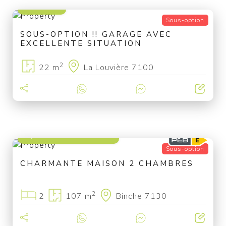
17 500 €
Sous-option
SOUS-OPTION !! GARAGE AVEC
EXCELLENTE SITUATION
2
22 m
La Louvière 7100
à partir de 129 000 €
Sous-option
CHARMANTE MAISON 2 CHAMBRES
2
2
107 m
Binche 7130