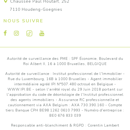
Chaussée Paul Houtart, 252
7110 Houdeng-Goegnies
NOUS SUIVRE
Autorité de surveillance des PME : SPF Économie, Boulevard du
Roi Albert II, 16 à 1000 Bruxelles, BELGIQUE
Autorité de surveillance :
Institut professionnel de l'Immobilier
-
Rue du Luxembourg, 16B à 1000 Bruxelles - Agent immobilier
intermédiaire agréé IPI N°507.480 octroyé en Belgique -
WWW.IPI.BE
- selon l'arrêté royal du 29 Juin 2018 portant sur
l'approbation
du code de déontologie de l'Institut professionnel
des agents immobiliers
- Assurance RC professionnelle et
cautionnement via AXA Belgium : AXA 730.390.160 - Compte
tiers Banque CPH BE98 1262 0610 7993 - Numéro d'entreprise :
BE0 676 833 039
Responsable anti-blanchiment & RGPD : Corentin Lambert