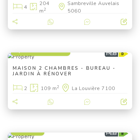
204
Sambreville Auvelais
4
2
m
5060
à partir de 89 000 €
MAISON 2 CHAMBRES - BUREAU -
JARDIN À RÉNOVER
2
2
109 m
La Louvière 7100
249 000 €