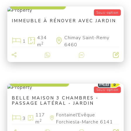
à partir de 25 000 €
Sous-option
IMMEUBLE À RÉNOVER AVEC JARDIN
434
Chimay Saint-Remy
1
2
m
6460
à partir de 199 000 €
Sous-option
BELLE MAISON 3 CHAMBRES -
PASSAGE LATÉRAL - JARDIN
117
Fontainel'Evêque
3
2
m
Forchiesla-Marche 6141