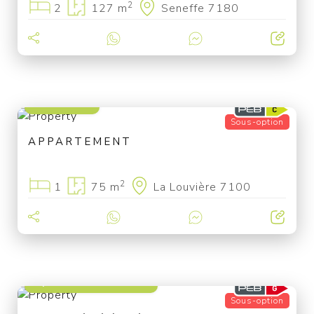
2
2
127 m
Seneffe 7180
140 000 €
Sous-option
APPARTEMENT
2
1
75 m
La Louvière 7100
à partir de 79 000 €
Sous-option