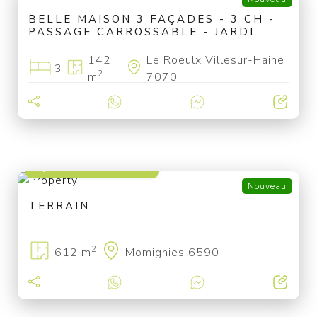
BELLE MAISON 3 FAÇADES - 3 CH -
PASSAGE CARROSSABLE - JARDI...
142
Le Roeulx Villesur-Haine
3
2
m
7070
à partir de 29 000 €
Nouveau
TERRAIN
2
612 m
Momignies 6590