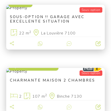
17 500 €
Sous-option
SOUS-OPTION !! GARAGE AVEC
EXCELLENTE SITUATION
2
22 m
La Louvière 7100
à partir de 129 000 €
Sous-option
CHARMANTE MAISON 2 CHAMBRES
2
2
107 m
Binche 7130