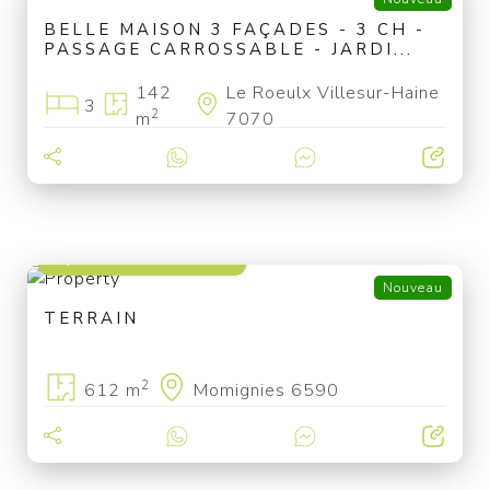
BELLE MAISON 3 FAÇADES - 3 CH -
PASSAGE CARROSSABLE - JARDI...
142
Le Roeulx Villesur-Haine
3
2
m
7070
à partir de 29 000 €
Nouveau
TERRAIN
2
612 m
Momignies 6590