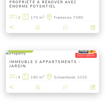
PROPRIÉTÉ À RÉNOVER AVEC
ÉNORME POTENTIEL
2
2
170 m
Frameries 7080
570 000 €
Sous-option
IMMEUBLE 3 APPARTEMENTS -
JARDIN
2
4
190 m
Schaerbeek 1030