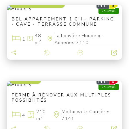
à partir de 79 000 €
Nouveau
BEL APPARTEMENT 1 CH - PARKING
- CAVE - TERRASSE COMMUNE
48
La Louvière Houdeng-
1
2
m
Aimeries 7110
199 000 €
Nouveau
FERME À RÉNOVER AUX MULTIPLES
POSSIBIITÉS
210
Morlanwelz Carnières
4
2
m
7141