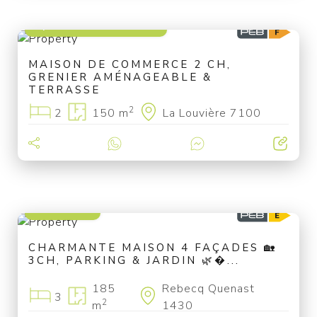
à partir de 195 000 €
MAISON DE COMMERCE 2 CH,
GRENIER AMÉNAGEABLE &
TERRASSE
2
2
150 m
La Louvière 7100
335 000 €
CHARMANTE MAISON 4 FAÇADES 🏡
3CH, PARKING & JARDIN 🌿�...
185
Rebecq Quenast
3
2
m
1430