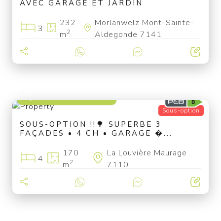
AVEC GARAGE ET JARDIN
232
Morlanwelz Mont-Sainte-
3
2
m
Aldegonde 7141
à partir de 375 000 €
Sous-option
SOUS-OPTION !!🌳 SUPERBE 3
FAÇADES • 4 CH • GARAGE �...
170
La Louvière Maurage
4
2
m
7110