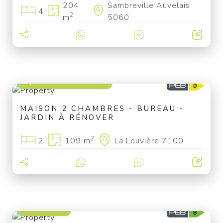
204
Sambreville Auvelais
4
2
m
5060
à partir de 89 000 €
MAISON 2 CHAMBRES - BUREAU -
JARDIN À RÉNOVER
2
2
109 m
La Louvière 7100
249 000 €