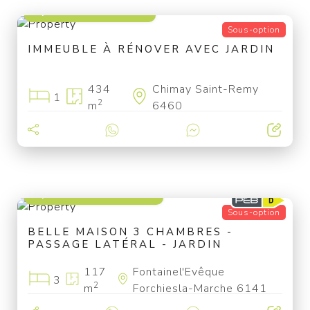
à partir de 25 000 €
Sous-option
IMMEUBLE À RÉNOVER AVEC JARDIN
434
Chimay Saint-Remy
1
2
m
6460
à partir de 199 000 €
Sous-option
BELLE MAISON 3 CHAMBRES -
PASSAGE LATÉRAL - JARDIN
117
Fontainel'Evêque
3
2
m
Forchiesla-Marche 6141