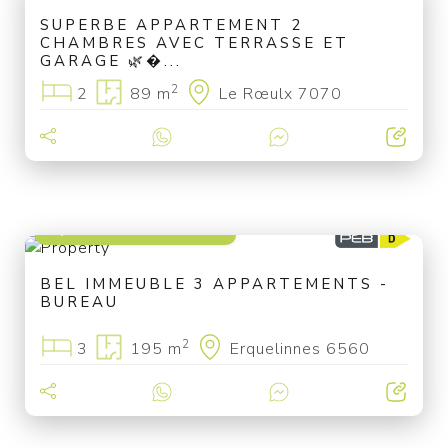
SUPERBE APPARTEMENT 2
CHAMBRES AVEC TERRASSE ET
GARAGE 🌿�...
2
2
89 m
Le Rœulx 7070
à partir de 269 000 €
BEL IMMEUBLE 3 APPARTEMENTS -
BUREAU
2
3
195 m
Erquelinnes 6560