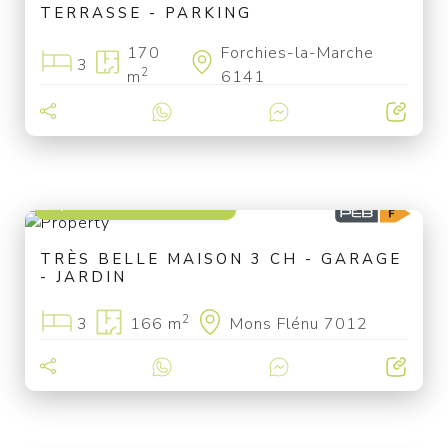
TERRASSE - PARKING
170
Forchies-la-Marche
3
2
m
6141
à partir de 220 000 €
TRÈS BELLE MAISON 3 CH - GARAGE
- JARDIN
2
3
166 m
Mons Flénu 7012