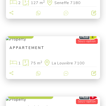
2
2
127 m
Seneffe 7180
140 000 €
Sous-option
APPARTEMENT
2
1
75 m
La Louvière 7100
à partir de 79 000 €
Sous-option