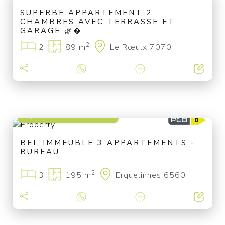
SUPERBE APPARTEMENT 2
CHAMBRES AVEC TERRASSE ET
GARAGE 🌿�...
2
2
89 m
Le Rœulx 7070
à partir de 269 000 €
BEL IMMEUBLE 3 APPARTEMENTS -
BUREAU
2
3
195 m
Erquelinnes 6560