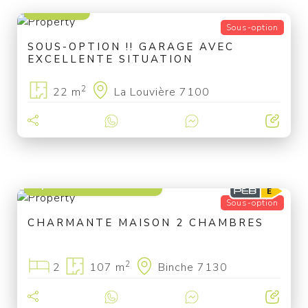
17 500 €
Sous-option
SOUS-OPTION !! GARAGE AVEC
EXCELLENTE SITUATION
2
22 m
La Louvière 7100
à partir de 129 000 €
Sous-option
CHARMANTE MAISON 2 CHAMBRES
2
2
107 m
Binche 7130