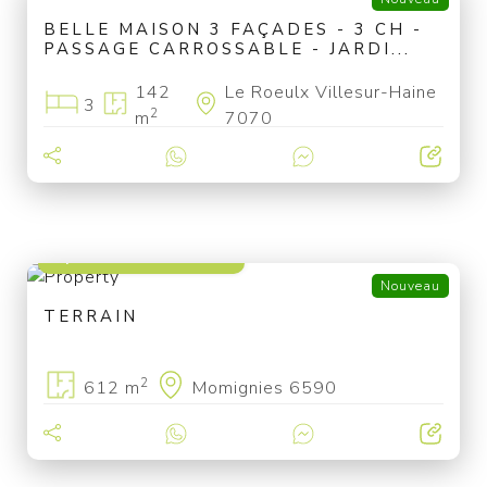
BELLE MAISON 3 FAÇADES - 3 CH -
PASSAGE CARROSSABLE - JARDI...
142
Le Roeulx Villesur-Haine
3
2
m
7070
à partir de 29 000 €
Nouveau
TERRAIN
2
612 m
Momignies 6590