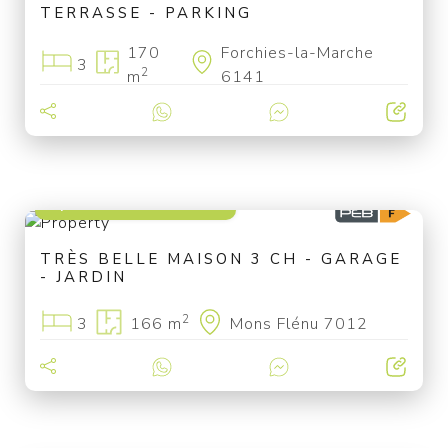
TERRASSE - PARKING
170
Forchies-la-Marche
3
2
m
6141
à partir de 220 000 €
TRÈS BELLE MAISON 3 CH - GARAGE
- JARDIN
2
3
166 m
Mons Flénu 7012