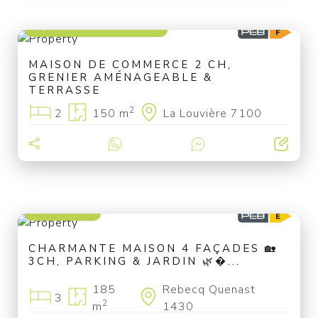
à partir de 195 000 €
MAISON DE COMMERCE 2 CH,
GRENIER AMÉNAGEABLE &
TERRASSE
2
2
150 m
La Louvière 7100
335 000 €
CHARMANTE MAISON 4 FAÇADES 🏡
3CH, PARKING & JARDIN 🌿�...
185
Rebecq Quenast
3
2
m
1430