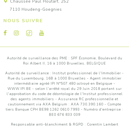
Chaussée Paul Houtart, 252
7110 Houdeng-Goegnies
NOUS SUIVRE
Autorité de surveillance des PME : SPF Économie, Boulevard du
Roi Albert II, 16 à 1000 Bruxelles, BELGIQUE
Autorité de surveillance :
Institut professionnel de l'Immobilier
-
Rue du Luxembourg, 16B à 1000 Bruxelles - Agent immobilier
intermédiaire agréé IPI N°507.480 octroyé en Belgique -
WWW.IPI.BE
- selon l'arrêté royal du 29 Juin 2018 portant sur
l'approbation
du code de déontologie de l'Institut professionnel
des agents immobiliers
- Assurance RC professionnelle et
cautionnement via AXA Belgium : AXA 730.390.160 - Compte
tiers Banque CPH BE98 1262 0610 7993 - Numéro d'entreprise :
BE0 676 833 039
Responsable anti-blanchiment & RGPD : Corentin Lambert