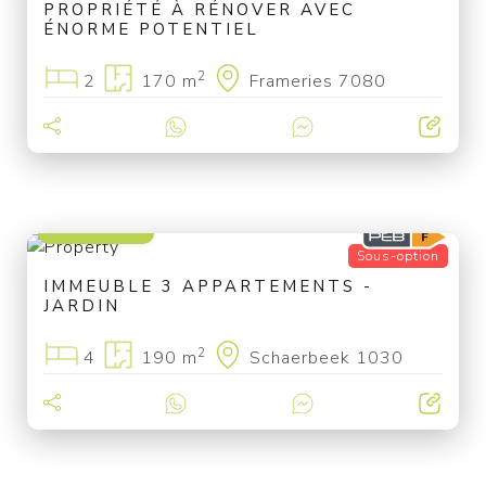
PROPRIÉTÉ À RÉNOVER AVEC
ÉNORME POTENTIEL
2
2
170 m
Frameries 7080
570 000 €
Sous-option
IMMEUBLE 3 APPARTEMENTS -
JARDIN
2
4
190 m
Schaerbeek 1030