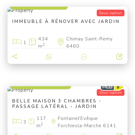
à partir de 25 000 €
Sous-option
IMMEUBLE À RÉNOVER AVEC JARDIN
434
Chimay Saint-Remy
1
2
m
6460
à partir de 199 000 €
Sous-option
BELLE MAISON 3 CHAMBRES -
PASSAGE LATÉRAL - JARDIN
117
Fontainel'Evêque
3
2
m
Forchiesla-Marche 6141