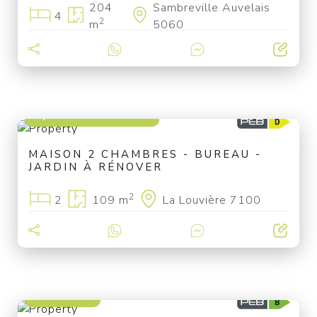
204
Sambreville Auvelais
4
2
m
5060
à partir de 89 000 €
MAISON 2 CHAMBRES - BUREAU -
JARDIN À RÉNOVER
2
2
109 m
La Louvière 7100
249 000 €