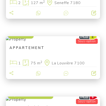
2
2
127 m
Seneffe 7180
140 000 €
Sous-option
APPARTEMENT
2
1
75 m
La Louvière 7100
à partir de 79 000 €
Sous-option