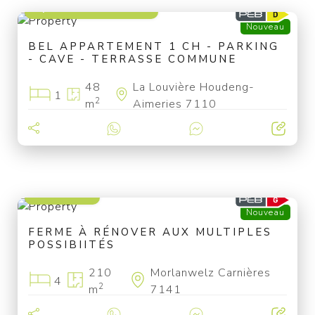
à partir de 79 000 €
Nouveau
BEL APPARTEMENT 1 CH - PARKING
- CAVE - TERRASSE COMMUNE
48
La Louvière Houdeng-
1
2
m
Aimeries 7110
199 000 €
Nouveau
FERME À RÉNOVER AUX MULTIPLES
POSSIBIITÉS
210
Morlanwelz Carnières
4
2
m
7141