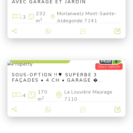
AVEC GARAGE ET JARDIN
232
Morlanwelz Mont-Sainte-
3
2
m
Aldegonde 7141
à partir de 375 000 €
Sous-option
SOUS-OPTION !!🌳 SUPERBE 3
FAÇADES • 4 CH • GARAGE �...
170
La Louvière Maurage
4
2
m
7110