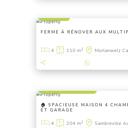
199 000 €
FERME À RÉNOVER AUX MULTIP
2
4
210 m
Morlanwelz Ca
à partir de 249 000 €
🏠 SPACIEUSE MAISON 4 CHAM
ET GARAGE
2
4
204 m
Sambreville A