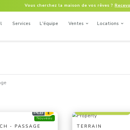
Vous cherchez la maison de vos rêves ?
Recevo
l
Services
L'équipe
Ventes
Locations
age
à partir de 29 000 €
Nouveau
 CH - PASSAGE
TERRAIN