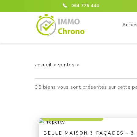
ici :listing
064 775 444
Accuei
accueil
>
ventes
>
35 biens vous sont présentés sur cette p
à partir de 229 000 €
BELLE MAISON 3 FAÇADES - 3