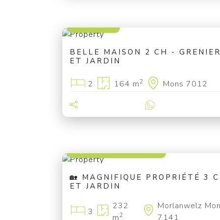
170 000 €
BELLE MAISON 2 CH - GRENIER
ET JARDIN
2
2
164 m
Mons 7012
à partir de 329 000 €
🏡 MAGNIFIQUE PROPRIÉTÉ 3 
ET JARDIN
232
Morlanwelz Mon
3
2
m
7141