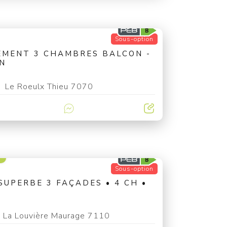
Sous-option
EMENT 3 CHAMBRES BALCON -
IN
Le Roeulx Thieu 7070
€
Sous-option
 SUPERBE 3 FAÇADES • 4 CH •
La Louvière Maurage 7110