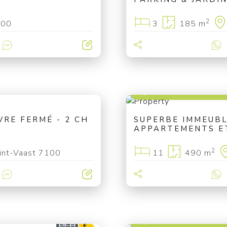
2
100
3
185 m
à partir de 849 000 
RE FERMÉ - 2 CH
SUPERBE IMMEUBL
APPARTEMENTS E
2
aint-Vaast 7100
11
490 m
à partir de 625 000 