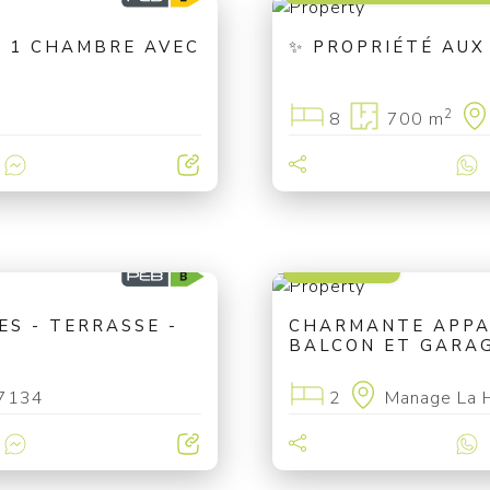
 1 CHAMBRE AVEC
✨ PROPRIÉTÉ AUX
2
8
700 m
220 000 €
S - TERRASSE -
CHARMANTE APPA
BALCON ET GARA
 7134
2
Manage La 