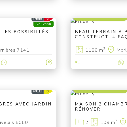
à partir de 99 000 €
Nouveau
LES POSSIBIITÉS
BEAU TERRAIN À 
CONSTRUCT. 4 FA
2
rnières 7141
1188 m
Mor
à partir de 89 000 €
BRES AVEC JARDIN
MAISON 2 CHAMBR
RÉNOVER
2
uvelais 5060
2
109 m