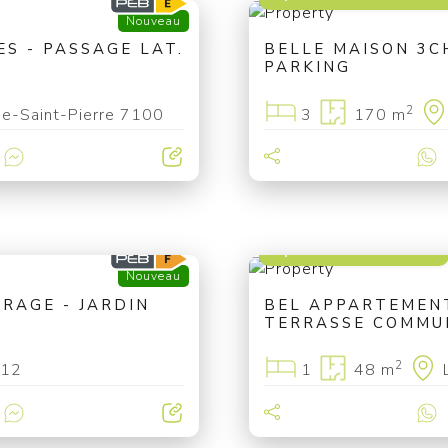
Nouveau
S - PASSAGE LAT.
BELLE MAISON 3CH
PARKING
2
ne-Saint-Pierre 7100
3
170 m
à partir de 79 000 €
Nouveau
ARAGE - JARDIN
BEL APPARTEMENT 
TERRASSE COMMU
2
012
1
48 m