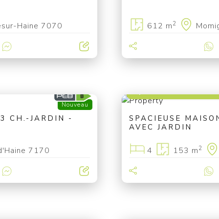
2
lesur-Haine 7070
612 m
Momi
à partir de 130 000 
Nouveau
3 CH.-JARDIN -
SPACIEUSE MAISO
AVEC JARDIN
2
d'Haine 7170
4
153 m
à partir de 209 000 