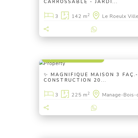
CARROSSABLE - JARDI...
2
3
142 m
Le Roeulx Vil
à partir de 449 000 €
✨ MAGNIFIQUE MAISON 3 FAÇ.-
CONSTRUCTION 20...
2
3
225 m
Manage-Bois-
à partir de 139 000 €