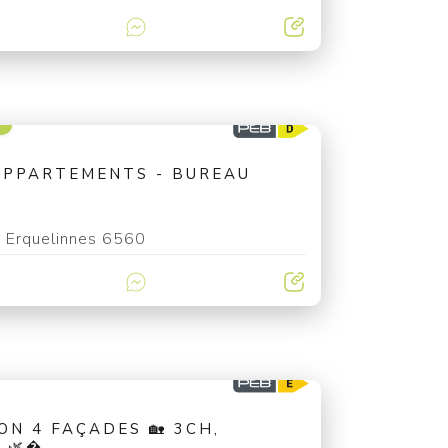
€
APPARTEMENTS - BUREAU
Erquelinnes 6560
N 4 FAÇADES 🏡 3CH,
🌿�...