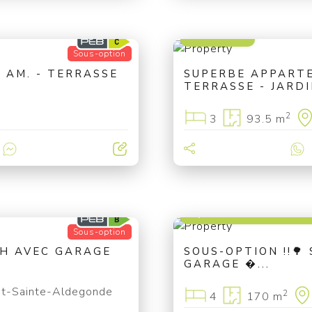
249 000 €
Sous-option
 AM. - TERRASSE
SUPERBE APPART
TERRASSE - JARD
2
3
93.5 m
à partir de 375 000 
Sous-option
CH AVEC GARAGE
SOUS-OPTION !!🌳
GARAGE �...
t-Sainte-Aldegonde
2
4
170 m