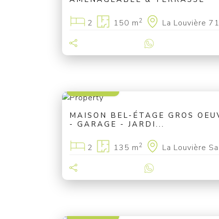
2
2
150 m
La Louvière 7
159 000 €
MAISON BEL-ÉTAGE GROS OEUV
- GARAGE - JARDI...
2
2
135 m
La Louvière S
150 000 €