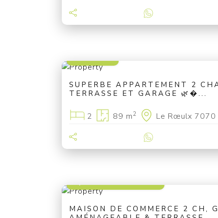
249 000 €
SUPERBE APPARTEMENT 2 CH
TERRASSE ET GARAGE 🌿�...
2
2
89 m
Le Rœulx 7070
à partir de 195 000 €
MAISON DE COMMERCE 2 CH, 
AMÉNAGEABLE & TERRASSE