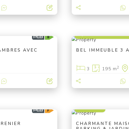
à partir de 269 000 
AMBRES AVEC
BEL IMMEUBLE 3 
2
3
195 m
335 000 €
GRENIER
CHARMANTE MAISO
PARKING & JARDIN 