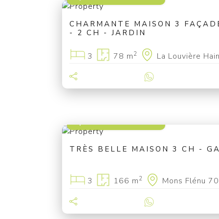
CHARMANTE MAISON 3 FAÇADE
- 2 CH - JARDIN
2
3
78 m
La Louvière Hai
à partir de 220 000 €
TRÈS BELLE MAISON 3 CH - G
2
3
166 m
Mons Flénu 7